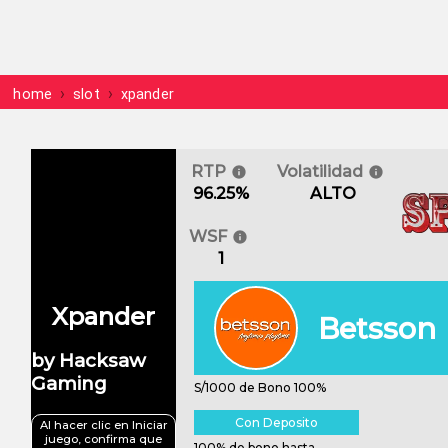
›
›
home
slot
xpander
RTP
Volatilidad
96.25
%
ALTO
WSF
1
Xpander
Betsson
by
Hacksaw
Gaming
S/1000 de Bono 100%
Con Deposito
Al hacer clic en Iniciar
juego, confirma que
100% de bono hasta