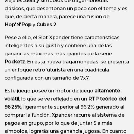
vieja escuela y símbolos de tragamonedas
clásicos, que desentonan un poco con el tema y es
que, de cierta manera, parece una fusión de
Hop'N'Pop
y
Cubes 2
.
Pese a ello, el Slot Xpander tiene características
inteligentes a su gusto y contiene una de las
ganancias máximas más grandes de la serie
Pocketz
. En esta nueva tragamonedas, se presenta
un enfoque retrofuturista en una cuadrícula
configurada con un tamaño de 7x7.
Este juego posee un motor de juego
altamente
volátil
, lo que se ve reflejado en un
RTP teórico del
96,25%
, ligeramente superior al 96,2% generado al
comprar la función. Xpander recurre al sistema de
pagos en grupo, por lo que de juntar 5 a más
símbolos, lograrás una ganancia jugosa. En cuanto