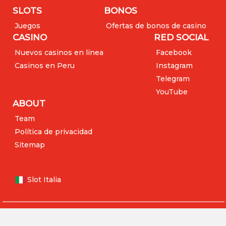
SLOTS
BONOS
Juegos
Ofertas de bonos de casino
CASINO
RED SOCIAL
Nuevos casinos en línea
Facebook
Casinos en Peru
Instagram
Telegram
YouTube
ABOUT
Team
Política de privacidad
Sitemap
Slot Italia