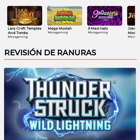
Lara Croft: Temples
Mega Moolah
9 Mad Hats
Joker
And Tombs
Microgaming
Microgaming
Moola
Microgaming
Microg
REVISIÓN DE RANURAS