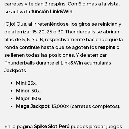
carretes y te dan 3 respins. Con 6 o más a la vista,
se activa la
función Link&Win
.
¡Ojo! Que, al ir reteniéndose, los giros se reinician y
de aterrizar 15, 20, 25 o 30 Thunderballs se abrirán
filas de 5, 6, 7 u 8, respectivamente haciendo que la
ronda continúe hasta que se agoten los
respins
o
se llenen todas las posiciones. Y de aterrizar
Thunderballs durante el Link&Win acumularás
Jackpots
:
Mini
: 25x.
Minor
: 50x.
Major
: 150x.
Mega Jackpot
: 15,000x (carretes completos).
En la página
Spike Slot Perú
puedes probar juegos