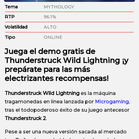
Tema
MYTHOLOGY
RTP
96.1
%
Volatilidad
ALTO
Tipo
ONLINE
Juega el demo gratis de
Thunderstruck Wild Lightning ¡y
prepárate para las más
electrizantes recompensas!
Thunderstruck Wild Lightning
es la máquina
tragamonedas en línea lanzada por
Microgaming
,
tras el todopoderoso éxito de su juego antecesor
Thunderstruck 2
.
Pese a ser una nueva versión sacada al mercado