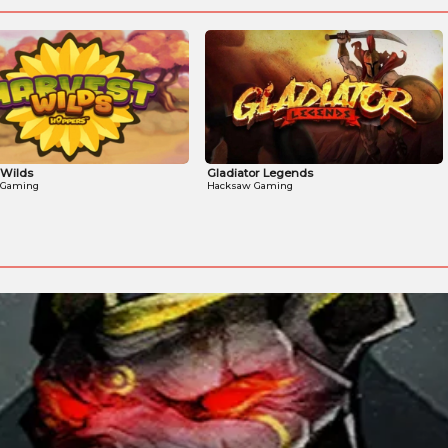
 Wilds
Gladiator Legends
 Gaming
Hacksaw Gaming