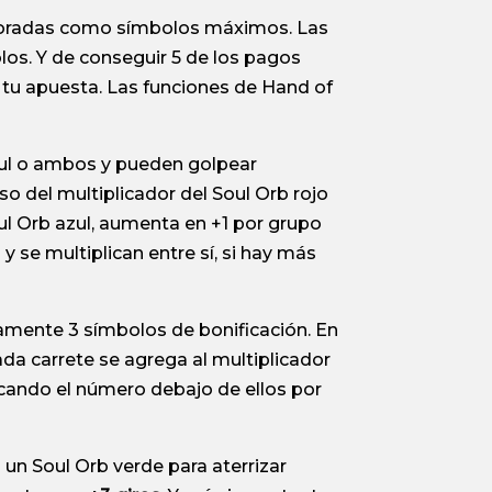
as doradas como símbolos máximos. Las
los. Y de conseguir 5 de los pagos
tu apuesta. Las funciones de Hand of
azul o ambos y pueden golpear
aso del multiplicador del Soul Orb rojo
ul Orb azul, aumenta en +1 por grupo
y se multiplican entre sí, si hay más
tamente 3 símbolos de bonificación. En
da carrete se agrega al multiplicador
icando el número debajo de ellos por
 un Soul Orb verde para aterrizar