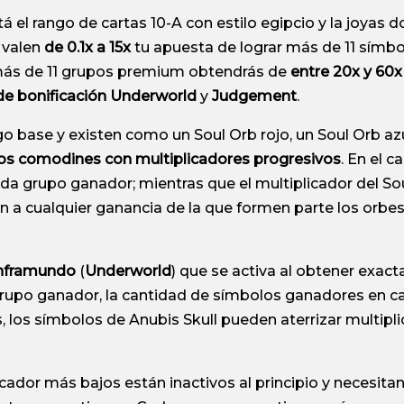
stá el rango de cartas 10-A con estilo egipcio y la joy
 valen
de 0.1x a 15x
tu apuesta de lograr más de 11 símbo
ás de 11 grupos premium obtendrás de
entre 20x y 60x
de bonificación Underworld
y
Judgement
.
go base y existen como un Soul Orb rojo, un Soul Orb 
os comodines con multiplicadores progresivos
. En el c
a grupo ganador; mientras que el multiplicador del So
n a cualquier ganancia de la que formen parte los orbes 
nframundo
(
Underworld
) que se activa al obtener exac
rupo ganador, la cantidad de símbolos ganadores en ca
 los símbolos de Anubis Skull pueden aterrizar multipl
cador más bajos están inactivos al principio y necesitan