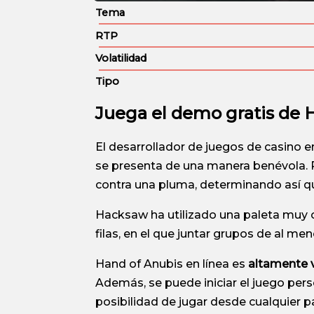
Tema
RTP
Volatilidad
Tipo
Juega el demo gratis de 
El desarrollador de juegos de casino en
se presenta de una manera benévola. P
contra una pluma, determinando así qué
Hacksaw ha utilizado una paleta muy os
filas, en el que juntar grupos de al m
Hand of Anubis en línea es
altamente v
Además, se puede iniciar el juego pe
posibilidad de jugar desde cualquier pa