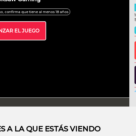
ego, confirma que tiene al menos 18 años.
ZAR EL JUEGO
S A LA QUE ESTÁS VIENDO