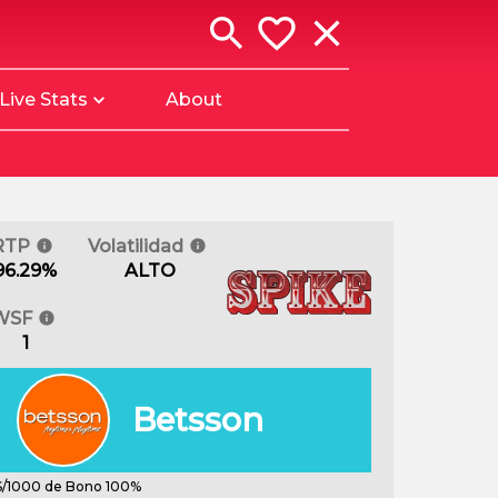
About
Live Stats
CrazyTime
Monopoly
Dream Catcher
RTP
Volatilidad
96.29
%
ALTO
WSF
1
Betsson
S/1000 de Bono 100%