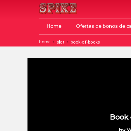
Home
Ofertas de bonos de c
›
›
home
slot
book-of-books
Book 
by
Y