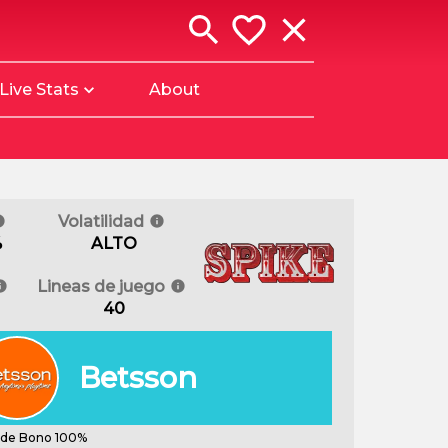
About
Live Stats
CrazyTime
Monopoly
Dream Catcher
Volatilidad
%
ALTO
Lineas de juego
40
Betsson
 de Bono 100%