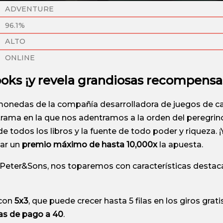
ADVENTURE
96.1
%
ALTO
ONLINE
ooks ¡y revela grandiosas recompensa
onedas de la compañía desarrolladora de juegos de c
trama en la que nos adentramos a la orden del peregrin
e de todos los libros y la fuente de todo poder y riqueza
ar un
premio máximo de hasta 10,000x
la apuesta.
eter&Sons, nos toparemos con características destaca
 con
5x3
, que puede crecer hasta 5 filas en los giros gratis
eas de pago a 40
.