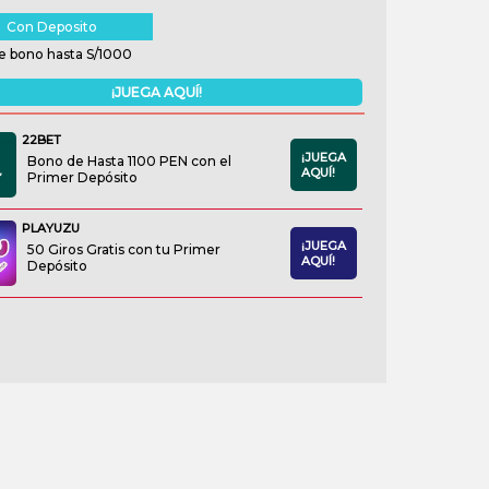
Con Deposito
e bono hasta S/1000
¡JUEGA AQUÍ!
22BET
¡JUEGA
Bono de Hasta 1100 PEN con el
AQUÍ!
Primer Depósito
PLAYUZU
¡JUEGA
50 Giros Gratis con tu Primer
AQUÍ!
Depósito